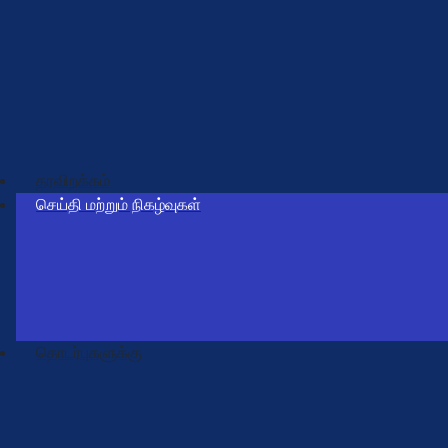
ஆராய்ச்சி திட்டங்கள் மற்றும் வெளியீடுகள்
ஆராய்ச்சி பட்டறைகள்
NSTAP
ERC
தரவிறக்கம்
செய்தி மற்றும் நிகழ்வுகள்
தொடர்புடைய செய்திகள்
சமீபத்திய நிகழ்வுகள்
எதிர்வரும் நிகழ்வுகள்
தொடர்புகளுக்கு
விசாரணைகள்
தொடர்பு விபரங்கள்