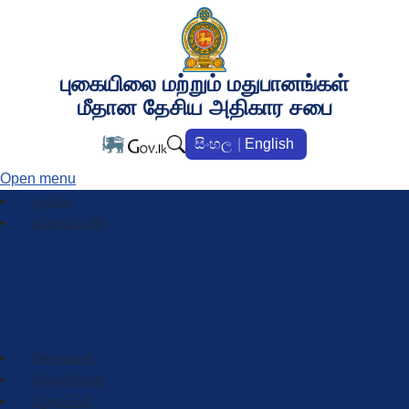
புகையிலை மற்றும் மதுபானங்கள்
மீதான தேசிய அதிகார சபை
සිංහල
English
Open menu
முகப்பு
எம்மைப்பற்றி
கண்ணோட்டம்
நிறுவன கட்டமைப்பு
முக்கிய அதிகாரிகள்
சேவைகள்
நிகழ்ச்சிகள்
ஆராய்ச்சி