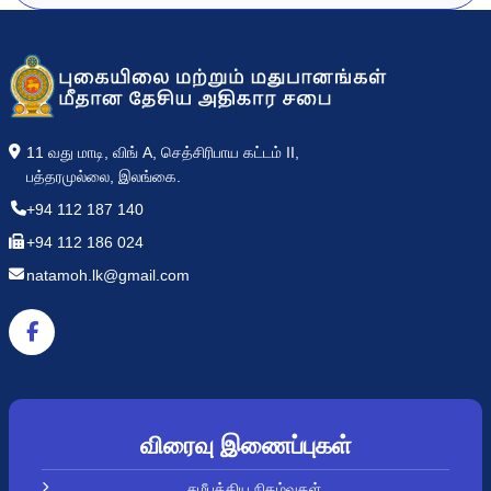
11 வது மாடி, விங் A, செத்சிரிபாய கட்டம் II,
பத்தரமுல்லை, இலங்கை.
+94 112 187 140
+94 112 186 024
natamoh.lk@gmail.com
விரைவு இணைப்புகள்
சமீபத்திய நிகழ்வுகள்