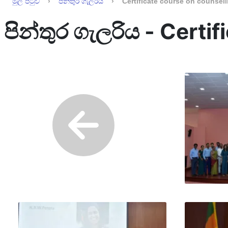
මුල් පිටුව
පින්තුර ගැලරිය
Certificate course on counsell
පින්තුර ගැලරිය - Certi