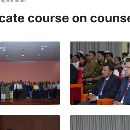
ing 5th batch
ficate course on couns