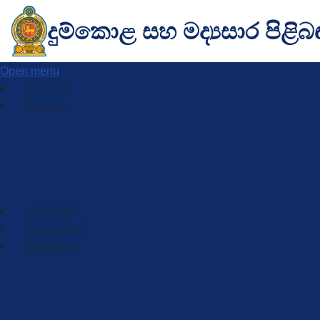
දුම්කොළ සහ මද්‍යසාර පිළිබ
Open menu
මුල් පිටුව
අප ගැන
හැඳින්වීම
සංවිධාන ව්‍යුහය
ප්‍රධාන නිලධාරීන්
සේවාවන්
වැඩසටහන්
පර්යේෂණ
පර්යේෂණ ව්‍යාපෘති සහ ප්‍රකාශන
පර්යේෂණ වැඩමුළු