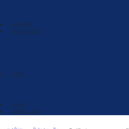
NSTAP
ERC
බාගතකිරීම්
පුවත් සහ සිදුවීම්
පුවත්
අවසන් කරන ලද වැඩසටහන්
ඉදිරි වැඩසටහන්
විමසීම්
විමසීම් පෝරමය
සම්බන්ධතා විස්තර
පුරප්පාඩු
වාර්ෂික වාර්තා