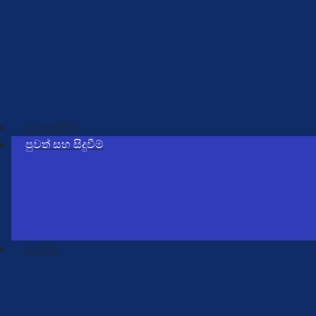
පර්යේෂණ ව්‍යාපෘති සහ ප්‍රකාශන
පර්යේෂණ වැඩමුළු
NSTAP
ERC
බාගතකිරීම්
පුවත් සහ සිදුවීම්
පුවත්
අවසන් කරන ලද වැඩසටහන්
ඉදිරි වැඩසටහන්
විමසීම්
විමසීම් පෝරමය
සම්බන්ධතා විස්තර