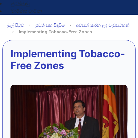
පුරප්පාඩු
වාර්ෂික වාර්තා
මුල් පිටුව
පුවත් සහ සිදුවීම්
අවසන් කරන ලද වැඩසටහන්
Implementing Tobacco-Free Zones
Implementing Tobacco-
Free Zones