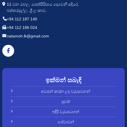
11 වන මහල, සෙත්සිරිපාය දෙවෙනි අදියර,
බත්තරමුල්ල, ශ්‍රී ලංකාව.
+94 112 187 140
+94 112 186 024
natamoh.lk@gmail.com
ඉක්මන් සබැඳි
අවසන් කරන ලද වැඩසටහන්
පුවත්
ඉදිරි වැඩසටහන්
සේවාවන්