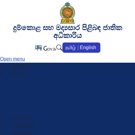
දුම්කොළ සහ මද්‍යසාර පිළිබඳ ජාතික
අධිකාරිය
தமிழ்
English
Open menu
මුල් පිටුව
අප ගැන
හැඳින්වීම
සංවිධාන ව්‍යුහය
ප්‍රධාන නිලධාරීන්
සේවාවන්
වැඩසටහන්
පර්යේෂණ